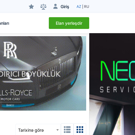
Giriş
AZ
RU
Elan yerləşdir
nları
Tarixinə görə