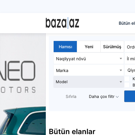
Bütün el
Hamısı
Yeni
Sürülmüş
Ord
Nəqliyyat növü
İl m
Marka
K
Model
B
Sıfırla
Daha çox filtr
Bütün elanlar