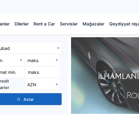
anlar
Dilerlər
Rent a Car
Servislər
Mağazalar
Qeydiyyat nişa
ubad
in.
maks.
redit
AZN
arter
Axtar