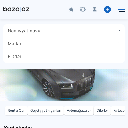
Nəqliyyat növü
Marka
Filtrlər
Rent a Car
Qeydiyyat nişanları
Avtomağazalar
Dilerlər
Avtoservi
Yeni elanlar