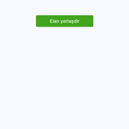
Elan yerləşdir
Reklam yerləşdirin
İstifadəçi razılaşması və Qaydaları
Onlayn avtomobil platforması.
Avtomobillərin alqı-satqısı və icarəsi.
info@baza.az
+994 50 200 09 20
“Global Technologies Azerbaijan” MMC
VÖEN: 1405916871