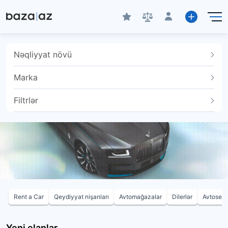
Nəqliyyat növü
Marka
Filtrlər
Rent a Car
Qeydiyyat nişanları
Avtomağazalar
Dilerlər
Avtoservi
Yeni elanlar