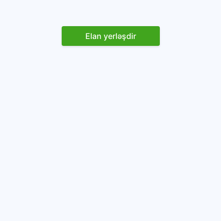
Elan yerləşdir
Reklam yerləşdirin
İstifadəçi razılaşması və Qaydaları
Onlayn avtomobil platforması.
Avtomobillərin alqı-satqısı və icarəsi.
info@baza.az
+994 50 200 09 20
“Global Technologies Azerbaijan” MMC
VÖEN: 1405916871