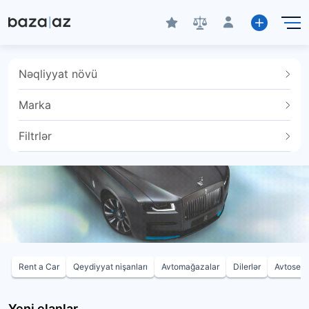
Nəqliyyat növü
Marka
Filtrlər
Rent a Car
Qeydiyyat nişanları
Avtomağazalar
Dilerlər
Avtoservi
Yeni elanlar