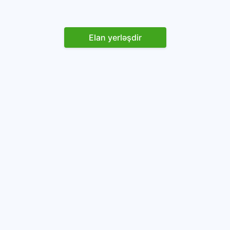
Elan yerləşdir
Reklam yerləşdirin
İstifadəçi razılaşması və Qaydaları
Onlayn avtomobil platforması.
Avtomobillərin alqı-satqısı və icarəsi.
info@baza.az
+994 50 200 09 20
“Global Technologies Azerbaijan” MMC
VÖEN: 1405916871