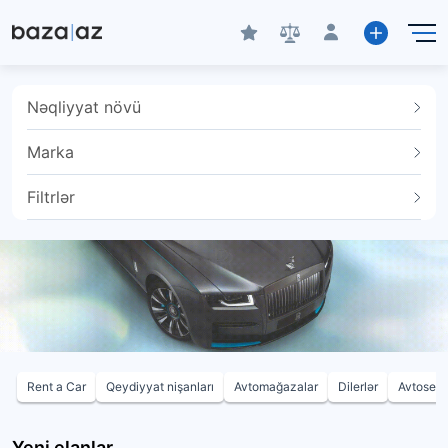
Nəqliyyat növü
Marka
Filtrlər
Rent a Car
Qeydiyyat nişanları
Avtomağazalar
Dilerlər
Avtoservi
Yeni elanlar