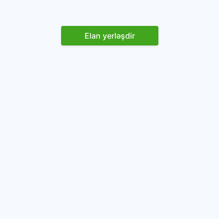
Elan yerləşdir
Reklam yerləşdirin
İstifadəçi razılaşması və Qaydaları
Onlayn avtomobil platforması.
Avtomobillərin alqı-satqısı və icarəsi.
info@baza.az
+994 50 200 09 20
“Global Technologies Azerbaijan” MMC
VÖEN: 1405916871