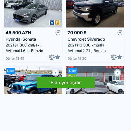
45 500
AZN
70 000
$
Hyundai Sonata
Chevrolet Silverado
2021
31 800 km
Bakı
2021
113 000 km
Bakı
Avtomat
1.6 L, Benzin
Avtomat
2.7 L, Benzin
Dünən 18:45
Dünən 18:30
Diler
Diler
Yeni
Elan yerləşdir
22 000
$
39 000
$
GAC Empow
Jeep Wrangler
2024
0 km
Bakı
2020
123 000 km
Bakı
Avtomat
1.5 L, Benzin
Avtomat
2.0 L, Benzin