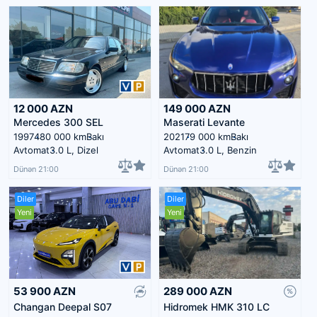
12 000
AZN
149 000
AZN
Mercedes 300 SEL
Maserati Levante
1997
480 000 km
Bakı
2021
79 000 km
Bakı
Avtomat
3.0 L, Dizel
Avtomat
3.0 L, Benzin
Dünən 21:00
Dünən 21:00
Diler
Diler
Yeni
Yeni
53 900
AZN
289 000
AZN
Changan Deepal S07
Hidromek HMK 310 LC