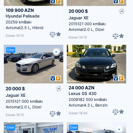
109 900
AZN
20 000
$
Hyundai Palisade
Jaguar XE
2025
0 km
Bakı
2015
121 000 km
Bakı
Avtomat
2.5 L, Hibrid
Avtomat
2.0 L, Dizel
Dünən 19:15
Dünən 19:15
Diler
24 000
AZN
20 000
$
Lexus GS 430
Jaguar XE
2008
182 500 km
Bakı
2015
121 000 km
Bakı
Avtomat
4.3 L, Benzin
Avtomat
2.0 L, Dizel
Dünən 18:45
Dünən 19:15
Diler
Diler