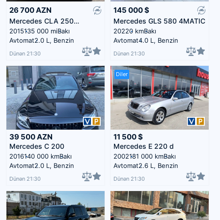
26 700
AZN
145 000
$
Mercedes CLA 250
Mercedes GLS 580 4MATIC
4MATIC
2015
135 000 mi
Bakı
2022
0 km
Bakı
Avtomat
2.0 L, Benzin
Avtomat
4.0 L, Benzin
Dünən 21:30
Dünən 21:30
Diler
39 500
AZN
11 500
$
Mercedes C 200
Mercedes E 220 d
2016
140 000 km
Bakı
2002
181 000 km
Bakı
Avtomat
2.0 L, Benzin
Avtomat
2.6 L, Benzin
Dünən 21:30
Dünən 21:30