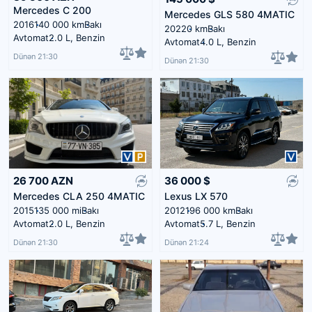
Mercedes C 200
Mercedes GLS 580 4MATIC
2016
140 000 km
Bakı
2022
0 km
Bakı
Avtomat
2.0 L, Benzin
Avtomat
4.0 L, Benzin
Dünən 21:30
Dünən 21:30
26 700
AZN
36 000
$
Mercedes CLA 250 4MATIC
Lexus LX 570
2015
135 000 mi
Bakı
2012
196 000 km
Bakı
Avtomat
2.0 L, Benzin
Avtomat
5.7 L, Benzin
Dünən 21:30
Dünən 21:24