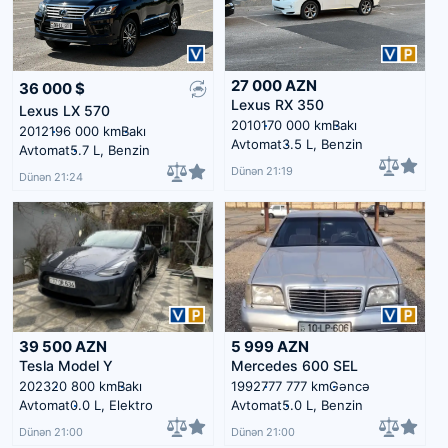
27 000
AZN
36 000
$
Lexus RX 350
Lexus LX 570
2010
170 000 km
Bakı
2012
196 000 km
Bakı
Avtomat
3.5 L, Benzin
Avtomat
5.7 L, Benzin
Dünən 21:19
Dünən 21:24
39 500
AZN
5 999
AZN
Tesla Model Y
Mercedes 600 SEL
2023
20 800 km
Bakı
1992
777 777 km
Gəncə
Avtomat
0.0 L, Elektro
Avtomat
5.0 L, Benzin
Dünən 21:00
Dünən 21:00