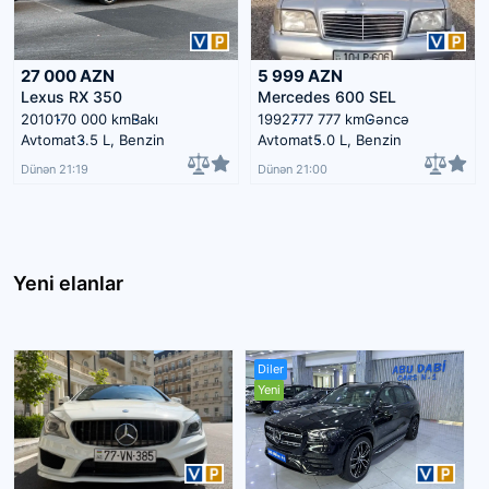
27 000
AZN
5 999
AZN
Lexus RX 350
Mercedes 600 SEL
2010
170 000 km
Bakı
1992
777 777 km
Gəncə
Avtomat
3.5 L, Benzin
Avtomat
5.0 L, Benzin
Dünən 21:19
Dünən 21:00
Yeni elanlar
Diler
Yeni