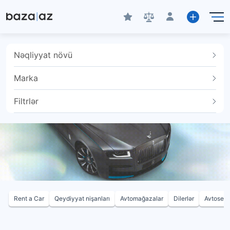
Nəqliyyat növü
Marka
Filtrlər
Rent a Car
Qeydiyyat nişanları
Avtomağazalar
Dilerlər
Avtoservi