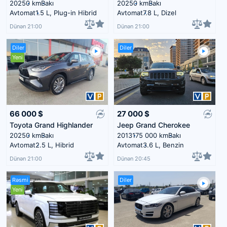
2025
0 km
Bakı
2025
0 km
Bakı
Avtomat
1.5 L, Plug-in Hibrid
Avtomat
7.8 L, Dizel
Dünən 21:00
Dünən 21:00
Diler
Diler
Yeni
66 000
$
27 000
$
Toyota Grand Highlander
Jeep Grand Cherokee
2025
0 km
Bakı
2013
175 000 km
Bakı
Avtomat
2.5 L, Hibrid
Avtomat
3.6 L, Benzin
Dünən 21:00
Dünən 20:45
Rəsmi
Diler
Yeni