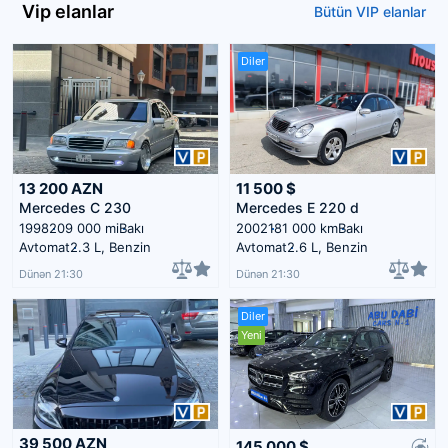
Vip elanlar
Bütün VIP elanlar
Diler
13 200
AZN
11 500
$
Mercedes C 230
Mercedes E 220 d
1998
209 000 mi
Bakı
2002
181 000 km
Bakı
Avtomat
2.3 L, Benzin
Avtomat
2.6 L, Benzin
Dünən 21:30
Dünən 21:30
Diler
Yeni
39 500
AZN
145 000
$