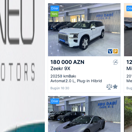
Diler
Dil
Yeni
180 000
AZN
1
Zeekr 9X
Mi
2025
0 km
Bakı
20
Avtomat
2.0 L, Plug-in Hibrid
Me
Bugün 16:30
Bug
Diler