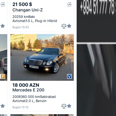
21 500
$
Changan Uni-Z
2025
0 km
Bakı
Avtomat
1.5 L, Plug-in Hibrid
Bugün 13:45
18 000
AZN
Mercedes E 200
2008
360 000 km
Sabirabad
Avtomat
2.0 L, Benzin
Bugün 12:15