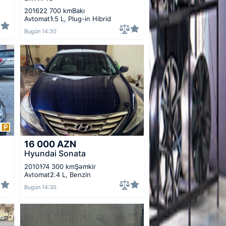
2016
22 700 km
Bakı
Avtomat
1.5 L, Plug-in Hibrid
Bugün 14:30
16 000
AZN
Hyundai Sonata
2010
174 300 km
Şəmkir
Avtomat
2.4 L, Benzin
Bugün 14:30