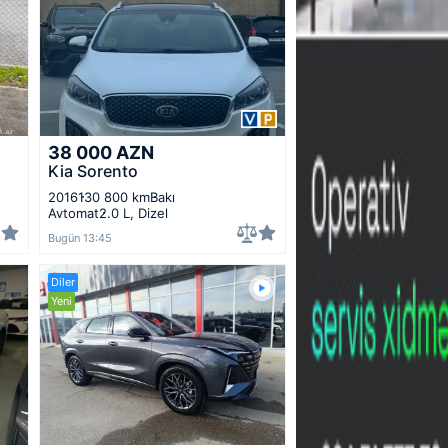
38 000
AZN
Kia Sorento
2016
130 800 km
Bakı
Avtomat
2.0 L, Dizel
Bugün 13:45
Diler
Yeni