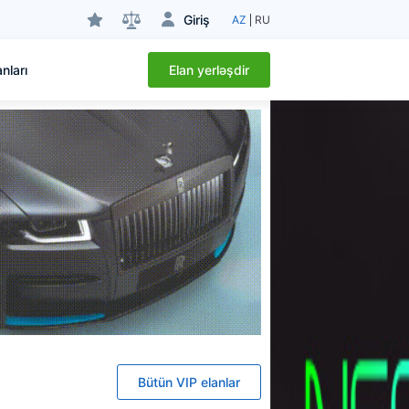
Giriş
AZ
RU
Elan yerləşdir
nları
Bütün VIP elanlar