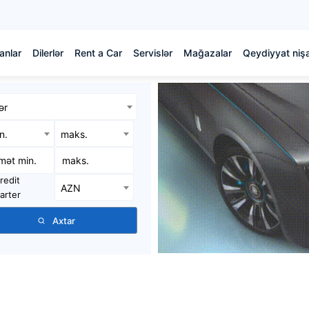
anlar
Dilerlər
Rent a Car
Servislər
Mağazalar
Qeydiyyat nişa
ər
in.
maks.
redit
AZN
arter
Axtar