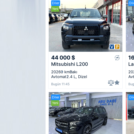
Diler
Dil
Yeni
44 000
$
1
Mitsubishi L200
La
2026
0 km
Bakı
20
Avtomat
2.4 L, Dizel
Av
Bugün 11:45
Bug
Diler
Dil
Yeni