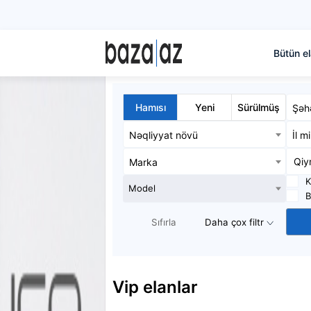
Bütün el
Hamısı
Yeni
Sürülmüş
Şəh
Nəqliyyat növü
İl m
Marka
K
Model
B
Sıfırla
Daha çox filtr
Vip elanlar