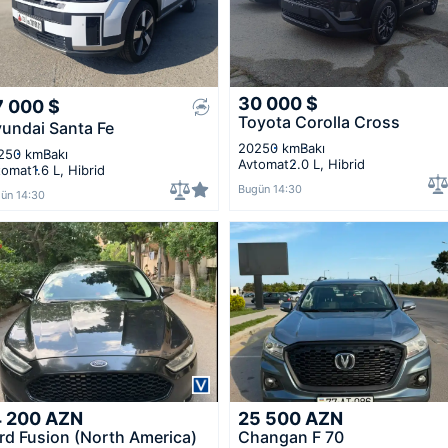
30 000
$
7 000
$
Toyota Corolla Cross
undai Santa Fe
2025
0 km
Bakı
25
0 km
Bakı
Avtomat
2.0 L, Hibrid
tomat
1.6 L, Hibrid
Bugün 14:30
ün 14:30
4 200
AZN
25 500
AZN
rd Fusion (North America)
Changan F 70