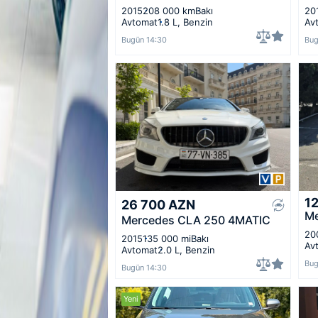
2015
208 000 km
Bakı
20
Avtomat
1.8 L, Benzin
Av
Bugün 14:30
Bug
1
26 700
AZN
Me
Mercedes CLA 250 4MATIC
20
2015
135 000 mi
Bakı
Av
Avtomat
2.0 L, Benzin
Bug
Bugün 14:30
Yeni