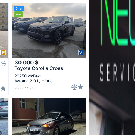
Diler
Yeni
30 000
$
Toyota Corolla Cross
2025
0 km
Bakı
Avtomat
2.0 L, Hibrid
Bugün 14:30