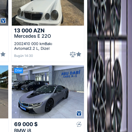
13 000
AZN
Mercedes E 22O
2002
410 000 km
Bakı
Avtomat
2.2 L, Dizel
Bugün 14:30
Diler
69 000
$
BMW i8