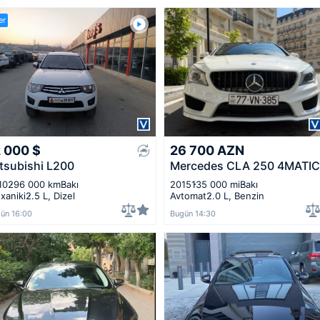
er
2 000
$
26 700
AZN
tsubishi L200
Mercedes CLA 250 4MATIC
10
296 000 km
Bakı
2015
135 000 mi
Bakı
xaniki
2.5 L, Dizel
Avtomat
2.0 L, Benzin
ün 16:00
Bugün 14:30