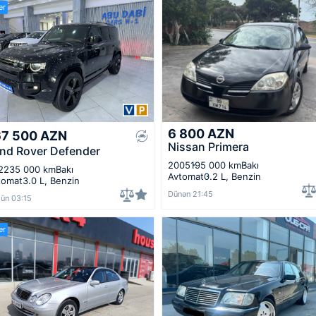
er
6 800
AZN
67 500
AZN
Nissan Primera
nd Rover Defender
2005
195 000 km
Bakı
22
35 000 km
Bakı
Avtomat
0.2 L, Benzin
tomat
3.0 L, Benzin
Dünən 21:45
ün 03:15
er