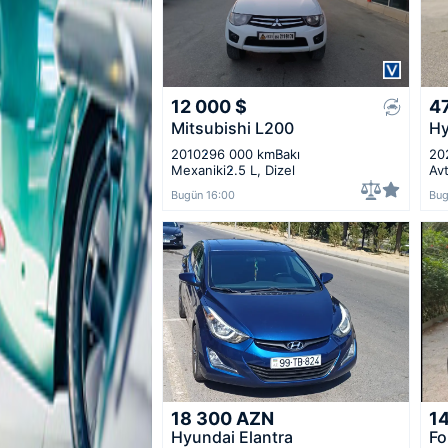
12 000
$
4
Mitsubishi L200
Hy
2010
296 000 km
Bakı
20
Mexaniki
2.5 L, Dizel
Av
Bugün 16:00
Bug
18 300
AZN
1
Hyundai Elantra
Fo