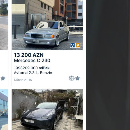
13 200
AZN
Mercedes C 230
1998
209 000 mi
Bakı
Avtomat
2.3 L, Benzin
Dünən 21:15