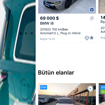
1
69 000
$
Fo
BMW i8
20
2016
22 700 km
Bakı
Av
Avtomat
1.5 L, Plug-in Hibrid
Bug
Bugün 14:30
Bütün elanlar
Diler
Dil
Yen