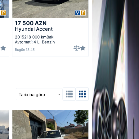
17 500
AZN
Hyundai Accent
2015
218 000 km
Bakı
Avtomat
1.4 L, Benzin
Bugün 13:45
Tarixinə görə