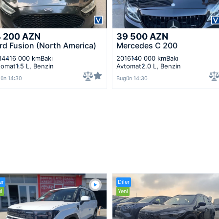
4 200
AZN
39 500
AZN
rd Fusion (North America)
Mercedes C 200
14
416 000 km
Bakı
2016
140 000 km
Bakı
tomat
1.5 L, Benzin
Avtomat
2.0 L, Benzin
ün 14:30
Bugün 14:30
er
Diler
i
Yeni