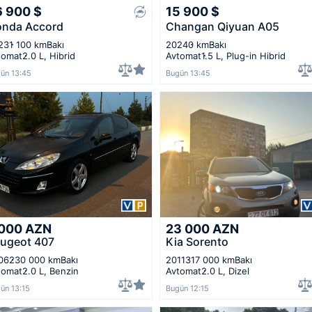
6 900
$
15 900
$
nda Accord
Changan Qiyuan A05
23
1 100 km
Bakı
2024
0 km
Bakı
tomat
2.0 L, Hibrid
Avtomat
1.5 L, Plug-in Hibrid
ün 13:45
Bugün 13:45
 000
AZN
23 000
AZN
ugeot 407
Kia Sorento
06
230 000 km
Bakı
2011
317 000 km
Bakı
tomat
2.0 L, Benzin
Avtomat
2.0 L, Dizel
ün 13:15
Bugün 12:15