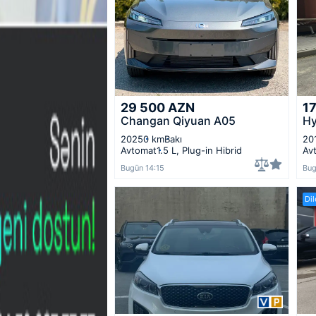
29 500
AZN
1
Changan Qiyuan A05
Hy
2025
0 km
Bakı
20
Avtomat
1.5 L, Plug-in Hibrid
Av
Bugün 14:15
Bug
Dil