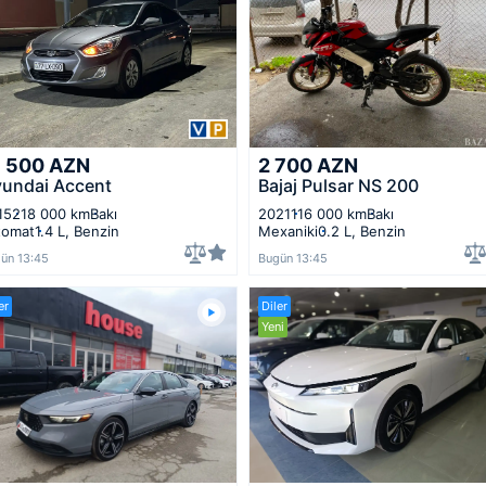
7 500
AZN
2 700
AZN
undai Accent
Bajaj Pulsar NS 200
15
218 000 km
Bakı
2021
116 000 km
Bakı
tomat
1.4 L, Benzin
Mexaniki
0.2 L, Benzin
ün 13:45
Bugün 13:45
er
Diler
Yeni