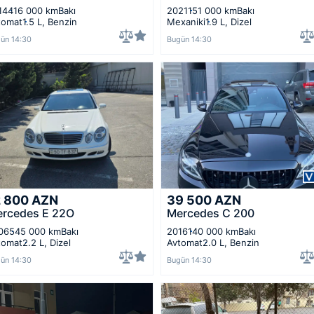
14
416 000 km
Bakı
2021
151 000 km
Bakı
tomat
1.5 L, Benzin
Mexaniki
1.9 L, Dizel
ün 14:30
Bugün 14:30
2 800
AZN
39 500
AZN
rcedes E 22O
Mercedes C 200
06
545 000 km
Bakı
2016
140 000 km
Bakı
tomat
2.2 L, Dizel
Avtomat
2.0 L, Benzin
ün 14:30
Bugün 14:30