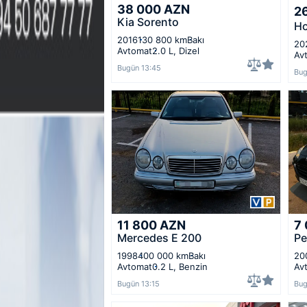
38 000
AZN
2
Kia Sorento
Ho
2016
130 800 km
Bakı
20
Avtomat
2.0 L, Dizel
Av
Bugün 13:45
Bug
11 800
AZN
7
Mercedes E 200
Pe
1998
400 000 km
Bakı
20
Avtomat
0.2 L, Benzin
Av
Bugün 13:15
Bug