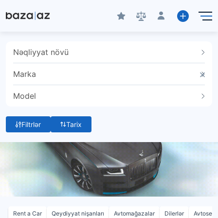
Nəqliyyat növü
Marka
Model
Filtrlər
Tarix
Rent a Car
Qeydiyyat nişanları
Avtomağazalar
Dilerlər
Avtoservi