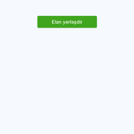
Elan yerləşdir
Reklam yerləşdirin
İstifadəçi razılaşması və Qaydaları
Onlayn avtomobil platforması.
Avtomobillərin alqı-satqısı və icarəsi.
info@baza.az
+994 50 200 09 20
“Global Technologies Azerbaijan” MMC
VÖEN: 1405916871