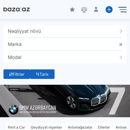
Nəqliyyat növü
Marka
Model
Filtrlər
Tarix
Rent a Car
Qeydiyyat nişanları
Avtomağazalar
Dilerlər
Avtoservi