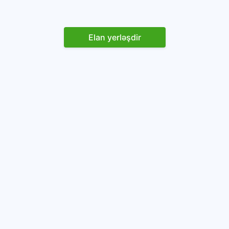
Elan yerləşdir
Reklam yerləşdirin
İstifadəçi razılaşması və Qaydaları
Onlayn avtomobil platforması.
Avtomobillərin alqı-satqısı və icarəsi.
info@baza.az
+994 50 200 09 20
“Global Technologies Azerbaijan” MMC
VÖEN: 1405916871