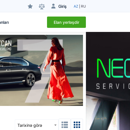
Giriş
AZ
RU
Elan yerləşdir
nları
Tarixinə görə