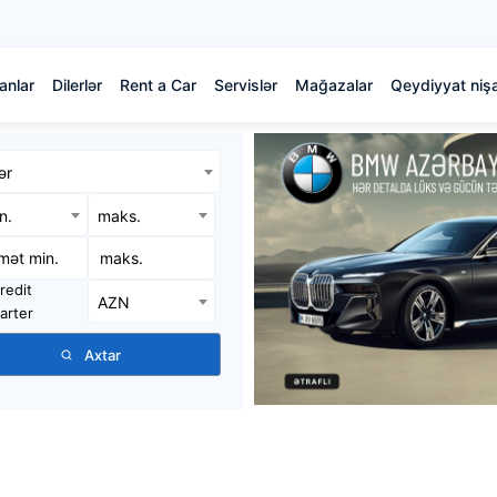
anlar
Dilerlər
Rent a Car
Servislər
Mağazalar
Qeydiyyat nişa
ər
in.
maks.
redit
AZN
arter
Axtar