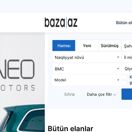
Bütün el
Hamısı
Yeni
Sürülmüş
Şəh
Nəqliyyat növü
İl m
BMC
K
Model
B
Sıfırla
Daha çox filtr
Bütün elanlar