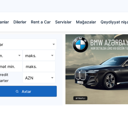
anlar
Dilerlər
Rent a Car
Servislər
Mağazalar
Qeydiyyat nişa
ər
in.
maks.
redit
AZN
arter
Axtar