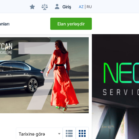
Giriş
AZ
RU
Elan yerləşdir
nları
Tarixinə görə