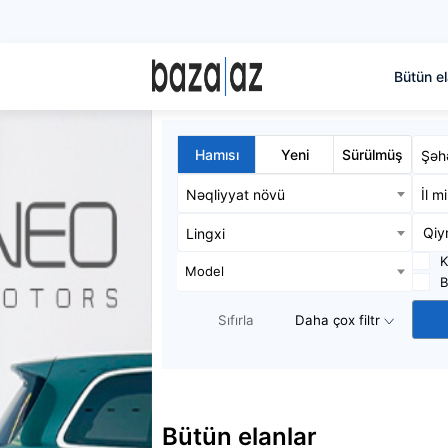
Bütün el
Hamısı
Yeni
Sürülmüş
Şəh
Nəqliyyat növü
İl m
Lingxi
K
Model
B
Sıfırla
Daha çox filtr
Bütün elanlar