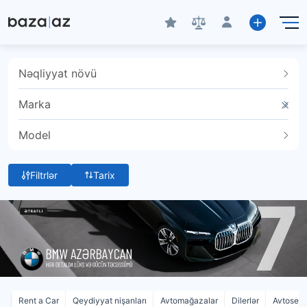
Nəqliyyat növü
Marka
Model
Filtrlər
Tarix
Rent a Car
Qeydiyyat nişanları
Avtomağazalar
Dilerlər
Avtoservi