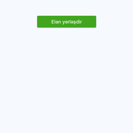
Elan yerləşdir
Reklam yerləşdirin
İstifadəçi razılaşması və Qaydaları
Onlayn avtomobil platforması.
Avtomobillərin alqı-satqısı və icarəsi.
info@baza.az
+994 50 200 09 20
“Global Technologies Azerbaijan” MMC
VÖEN: 1405916871