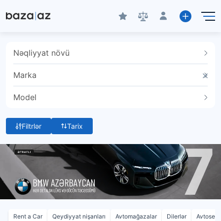
Nəqliyyat növü
Marka
Model
Filtrlər
Tarix
Rent a Car
Qeydiyyat nişanları
Avtomağazalar
Dilerlər
Avtoservi