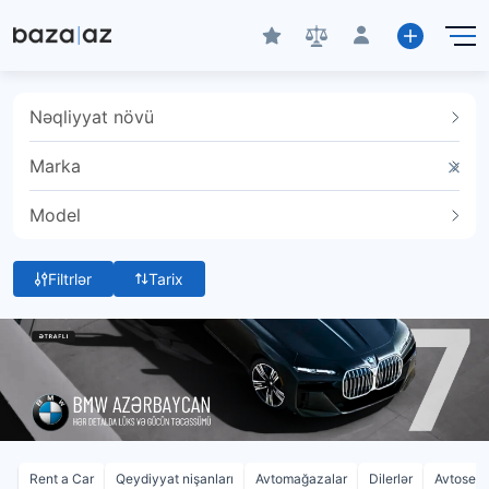
Nəqliyyat növü
Marka
Model
Filtrlər
Tarix
Rent a Car
Qeydiyyat nişanları
Avtomağazalar
Dilerlər
Avtoservi