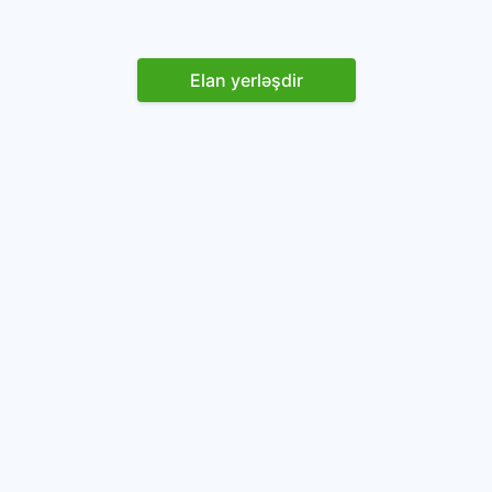
Elan yerləşdir
Reklam yerləşdirin
İstifadəçi razılaşması və Qaydaları
Onlayn avtomobil platforması.
Avtomobillərin alqı-satqısı və icarəsi.
info@baza.az
+994 50 200 09 20
“Global Technologies Azerbaijan” MMC
VÖEN: 1405916871