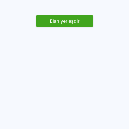
Elan yerləşdir
Reklam yerləşdirin
İstifadəçi razılaşması və Qaydaları
Onlayn avtomobil platforması.
Avtomobillərin alqı-satqısı və icarəsi.
info@baza.az
+994 50 200 09 20
“Global Technologies Azerbaijan” MMC
VÖEN: 1405916871