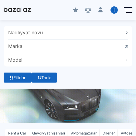
Nəqliyyat növü
Marka
Model
Filtrlər
Tarix
Rent a Car
Qeydiyyat nişanları
Avtomağazalar
Dilerlər
Avtoservi