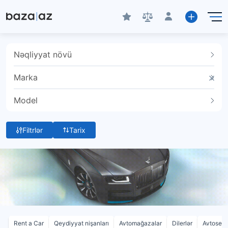
Nəqliyyat növü
Marka
Model
Filtrlər
Tarix
Rent a Car
Qeydiyyat nişanları
Avtomağazalar
Dilerlər
Avtoservi