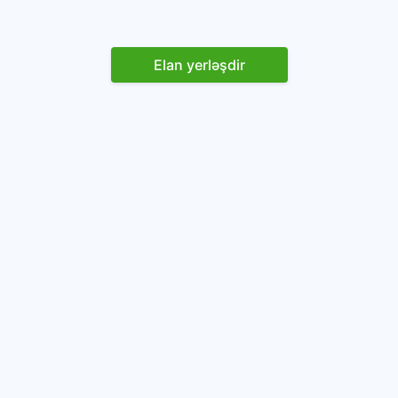
Elan yerləşdir
Reklam yerləşdirin
İstifadəçi razılaşması və Qaydaları
Onlayn avtomobil platforması.
Avtomobillərin alqı-satqısı və icarəsi.
info@baza.az
+994 50 200 09 20
“Global Technologies Azerbaijan” MMC
VÖEN: 1405916871