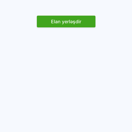
Elan yerləşdir
Reklam yerləşdirin
İstifadəçi razılaşması və Qaydaları
Onlayn avtomobil platforması.
Avtomobillərin alqı-satqısı və icarəsi.
info@baza.az
+994 50 200 09 20
“Global Technologies Azerbaijan” MMC
VÖEN: 1405916871