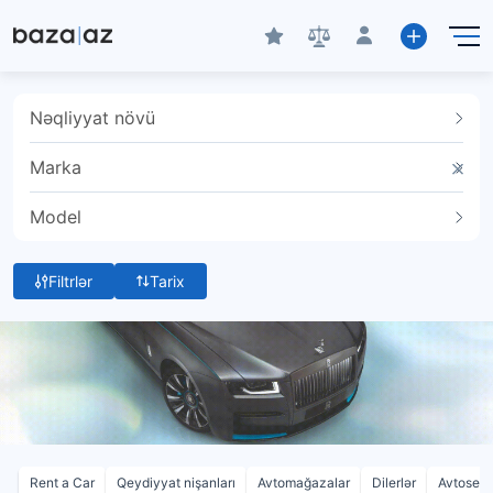
Nəqliyyat növü
Marka
Model
Filtrlər
Tarix
Rent a Car
Qeydiyyat nişanları
Avtomağazalar
Dilerlər
Avtoservi