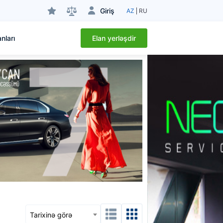
Giriş
AZ
RU
Elan yerləşdir
nları
Tarixinə görə