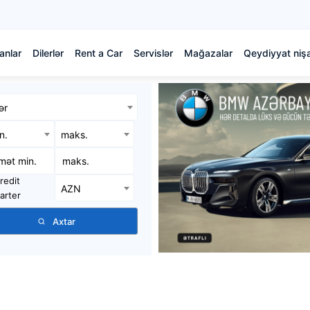
anlar
Dilerlər
Rent a Car
Servislər
Mağazalar
Qeydiyyat nişa
ər
in.
maks.
redit
AZN
arter
Axtar