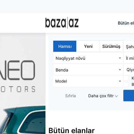
Bütün el
Hamısı
Yeni
Sürülmüş
Şəh
Nəqliyyat növü
İl m
Benda
K
Model
B
Sıfırla
Daha çox filtr
Bütün elanlar