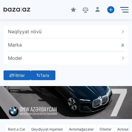
Nəqliyyat növü
Marka
Model
Filtrlər
Tarix
Rent a Car
Qeydiyyat nişanları
Avtomağazalar
Dilerlər
Avtoservi