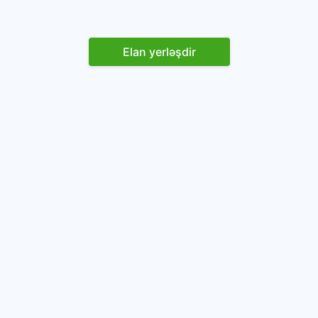
Elan yerləşdir
Reklam yerləşdirin
İstifadəçi razılaşması və Qaydaları
Onlayn avtomobil platforması.
Avtomobillərin alqı-satqısı və icarəsi.
info@baza.az
+994 50 200 09 20
“Global Technologies Azerbaijan” MMC
VÖEN: 1405916871