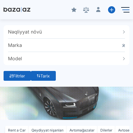
Nəqliyyat növü
Marka
Model
Filtrlər
Tarix
Rent a Car
Qeydiyyat nişanları
Avtomağazalar
Dilerlər
Avtoservi