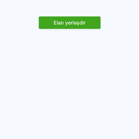
Elan yerləşdir
Reklam yerləşdirin
İstifadəçi razılaşması və Qaydaları
Onlayn avtomobil platforması.
Avtomobillərin alqı-satqısı və icarəsi.
info@baza.az
+994 50 200 09 20
“Global Technologies Azerbaijan” MMC
VÖEN: 1405916871