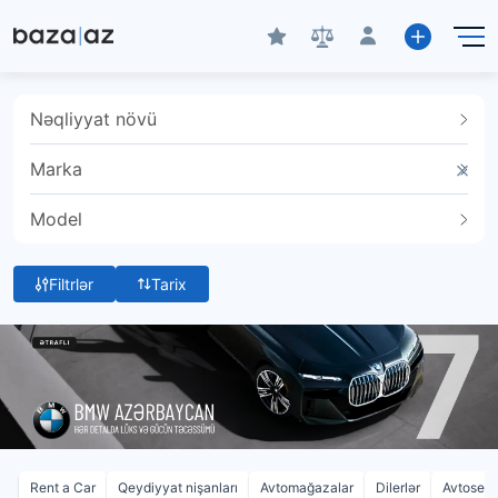
Nəqliyyat növü
Marka
Model
Filtrlər
Tarix
Rent a Car
Qeydiyyat nişanları
Avtomağazalar
Dilerlər
Avtoservi