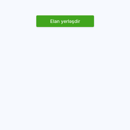
Elan yerləşdir
Reklam yerləşdirin
İstifadəçi razılaşması və Qaydaları
Onlayn avtomobil platforması.
Avtomobillərin alqı-satqısı və icarəsi.
info@baza.az
+994 50 200 09 20
“Global Technologies Azerbaijan” MMC
VÖEN: 1405916871