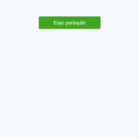
Elan yerləşdir
Reklam yerləşdirin
İstifadəçi razılaşması və Qaydaları
Onlayn avtomobil platforması.
Avtomobillərin alqı-satqısı və icarəsi.
info@baza.az
+994 50 200 09 20
“Global Technologies Azerbaijan” MMC
VÖEN: 1405916871