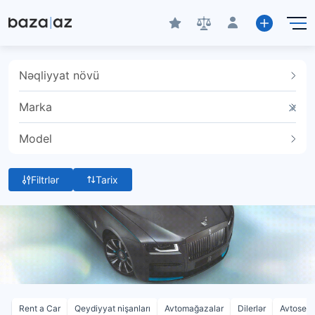
Nəqliyyat növü
Marka
Model
Filtrlər
Tarix
Rent a Car
Qeydiyyat nişanları
Avtomağazalar
Dilerlər
Avtoservi