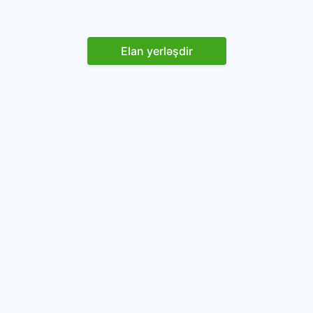
Elan yerləşdir
Reklam yerləşdirin
İstifadəçi razılaşması və Qaydaları
Onlayn avtomobil platforması.
Avtomobillərin alqı-satqısı və icarəsi.
info@baza.az
+994 50 200 09 20
“Global Technologies Azerbaijan” MMC
VÖEN: 1405916871