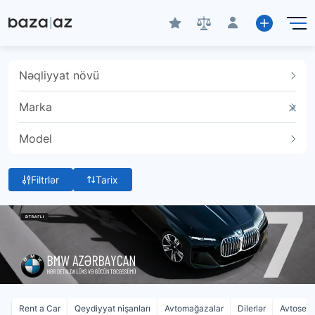
Nəqliyyat növü
Marka
Model
Filtrlər
Tarix
Rent a Car
Qeydiyyat nişanları
Avtomağazalar
Dilerlər
Avtoservi