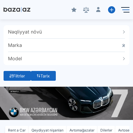
Nəqliyyat növü
Marka
Model
Filtrlər
Tarix
Rent a Car
Qeydiyyat nişanları
Avtomağazalar
Dilerlər
Avtoservi