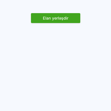
Elan yerləşdir
Reklam yerləşdirin
İstifadəçi razılaşması və Qaydaları
Onlayn avtomobil platforması.
Avtomobillərin alqı-satqısı və icarəsi.
info@baza.az
+994 50 200 09 20
“Global Technologies Azerbaijan” MMC
VÖEN: 1405916871