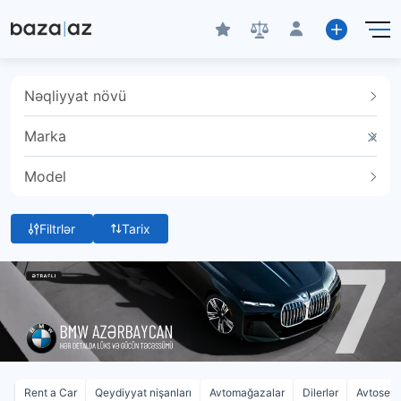
Nəqliyyat növü
Marka
Model
Filtrlər
Tarix
Rent a Car
Qeydiyyat nişanları
Avtomağazalar
Dilerlər
Avtoservi