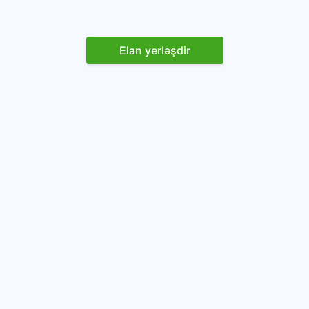
Elan yerləşdir
Reklam yerləşdirin
İstifadəçi razılaşması və Qaydaları
Onlayn avtomobil platforması.
Avtomobillərin alqı-satqısı və icarəsi.
info@baza.az
+994 50 200 09 20
“Global Technologies Azerbaijan” MMC
VÖEN: 1405916871