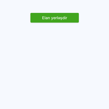
Elan yerləşdir
Reklam yerləşdirin
İstifadəçi razılaşması və Qaydaları
Onlayn avtomobil platforması.
Avtomobillərin alqı-satqısı və icarəsi.
info@baza.az
+994 50 200 09 20
“Global Technologies Azerbaijan” MMC
VÖEN: 1405916871