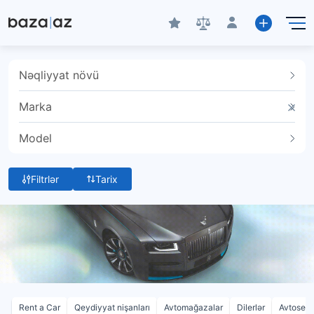
Nəqliyyat növü
Marka
Model
Filtrlər
Tarix
Rent a Car
Qeydiyyat nişanları
Avtomağazalar
Dilerlər
Avtoservi