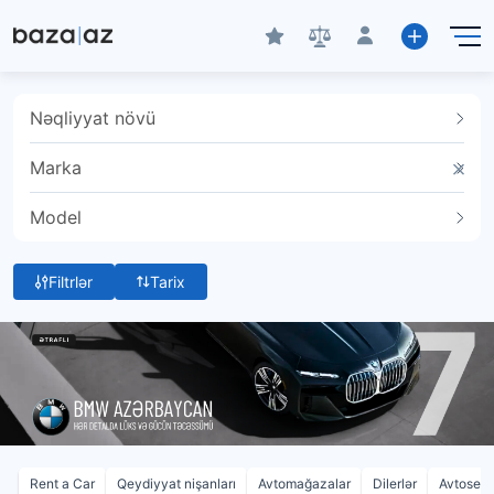
Nəqliyyat növü
Marka
Model
Filtrlər
Tarix
Rent a Car
Qeydiyyat nişanları
Avtomağazalar
Dilerlər
Avtoservi