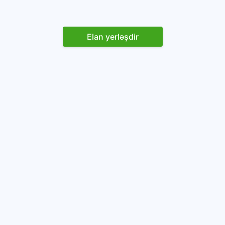
Elan yerləşdir
Reklam yerləşdirin
İstifadəçi razılaşması və Qaydaları
Onlayn avtomobil platforması.
Avtomobillərin alqı-satqısı və icarəsi.
info@baza.az
+994 50 200 09 20
“Global Technologies Azerbaijan” MMC
VÖEN: 1405916871