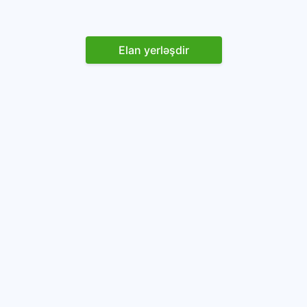
Elan yerləşdir
Reklam yerləşdirin
İstifadəçi razılaşması və Qaydaları
Onlayn avtomobil platforması.
Avtomobillərin alqı-satqısı və icarəsi.
info@baza.az
+994 50 200 09 20
“Global Technologies Azerbaijan” MMC
VÖEN: 1405916871