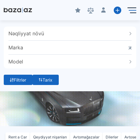
Nəqliyyat növü
Marka
Model
Filtrlər
Tarix
Rent a Car
Qeydiyyat nişanları
Avtomağazalar
Dilerlər
Avtoservi