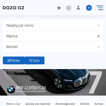
Nəqliyyat növü
Marka
Model
Filtrlər
Tarix
Rent a Car
Qeydiyyat nişanları
Avtomağazalar
Dilerlər
Avtoservi