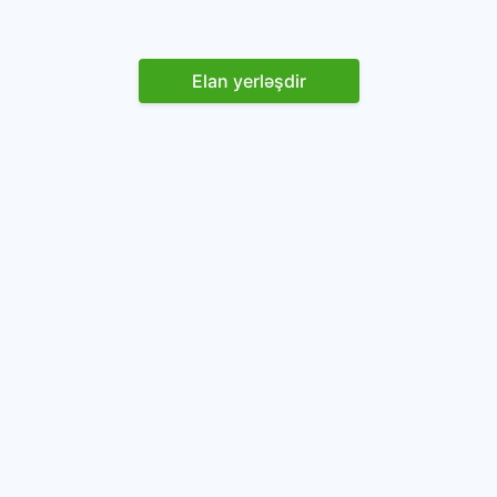
Elan yerləşdir
Reklam yerləşdirin
İstifadəçi razılaşması və Qaydaları
Onlayn avtomobil platforması.
Avtomobillərin alqı-satqısı və icarəsi.
info@baza.az
+994 50 200 09 20
“Global Technologies Azerbaijan” MMC
VÖEN: 1405916871