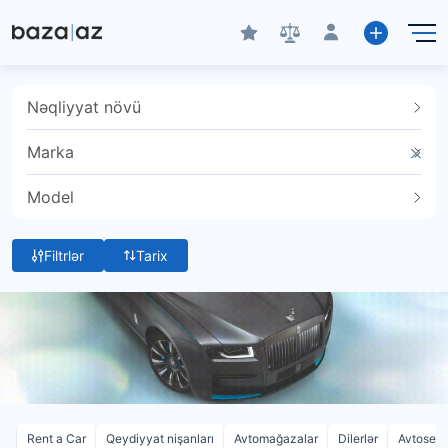
Nəqliyyat növü
Marka
Model
Filtrlər
Tarix
Rent a Car
Qeydiyyat nişanları
Avtomağazalar
Dilerlər
Avtoservi