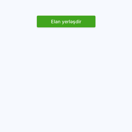
Elan yerləşdir
Reklam yerləşdirin
İstifadəçi razılaşması və Qaydaları
Onlayn avtomobil platforması.
Avtomobillərin alqı-satqısı və icarəsi.
info@baza.az
+994 50 200 09 20
“Global Technologies Azerbaijan” MMC
VÖEN: 1405916871