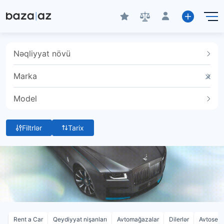
Nəqliyyat növü
Marka
Model
Filtrlər
Tarix
Rent a Car
Qeydiyyat nişanları
Avtomağazalar
Dilerlər
Avtoservi