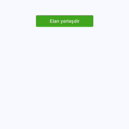
Elan yerləşdir
Reklam yerləşdirin
İstifadəçi razılaşması və Qaydaları
Onlayn avtomobil platforması.
Avtomobillərin alqı-satqısı və icarəsi.
info@baza.az
+994 50 200 09 20
“Global Technologies Azerbaijan” MMC
VÖEN: 1405916871