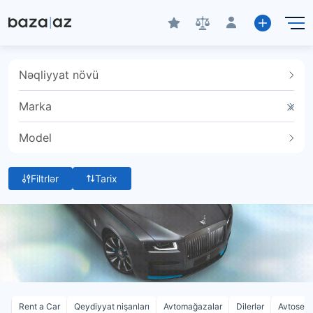
Nəqliyyat növü
Marka
Model
Filtrlər
Tarix
Rent a Car
Qeydiyyat nişanları
Avtomağazalar
Dilerlər
Avtoservi