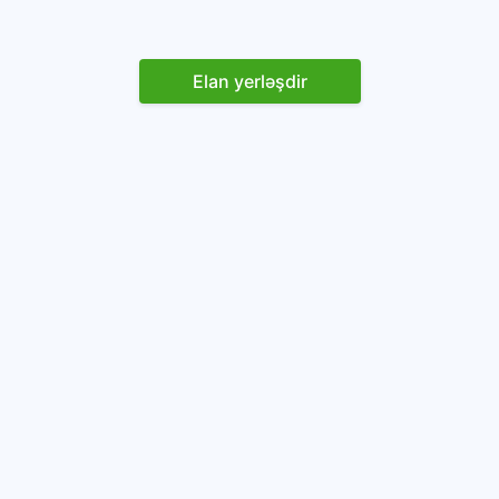
Elan yerləşdir
Reklam yerləşdirin
İstifadəçi razılaşması və Qaydaları
Onlayn avtomobil platforması.
Avtomobillərin alqı-satqısı və icarəsi.
info@baza.az
+994 50 200 09 20
“Global Technologies Azerbaijan” MMC
VÖEN: 1405916871