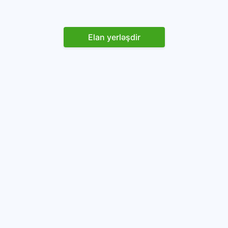
Elan yerləşdir
Reklam yerləşdirin
İstifadəçi razılaşması və Qaydaları
Onlayn avtomobil platforması.
Avtomobillərin alqı-satqısı və icarəsi.
info@baza.az
+994 50 200 09 20
“Global Technologies Azerbaijan” MMC
VÖEN: 1405916871