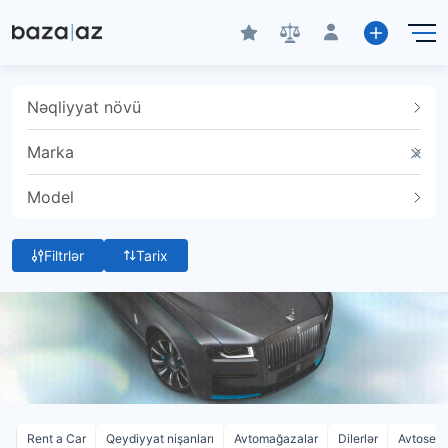
Nəqliyyat növü
Marka
Model
Filtrlər
Tarix
Rent a Car
Qeydiyyat nişanları
Avtomağazalar
Dilerlər
Avtoservi