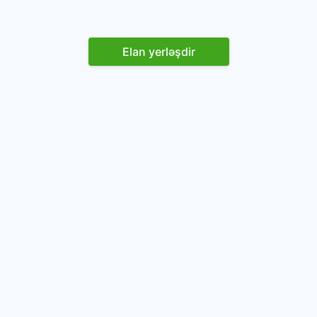
Elan yerləşdir
Reklam yerləşdirin
İstifadəçi razılaşması və Qaydaları
Onlayn avtomobil platforması.
Avtomobillərin alqı-satqısı və icarəsi.
info@baza.az
+994 50 200 09 20
“Global Technologies Azerbaijan” MMC
VÖEN: 1405916871