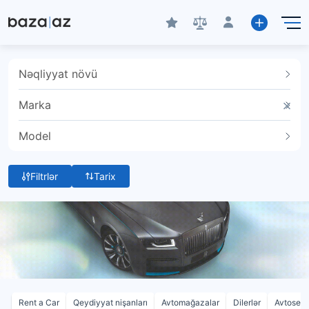
Nəqliyyat növü
Marka
Model
Filtrlər
Tarix
Rent a Car
Qeydiyyat nişanları
Avtomağazalar
Dilerlər
Avtoservi