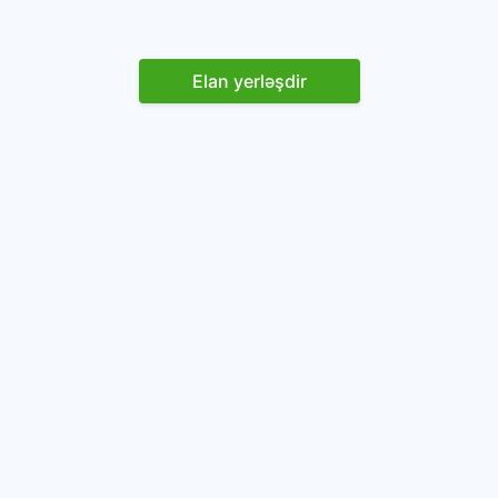
Elan yerləşdir
Reklam yerləşdirin
İstifadəçi razılaşması və Qaydaları
Onlayn avtomobil platforması.
Avtomobillərin alqı-satqısı və icarəsi.
info@baza.az
+994 50 200 09 20
“Global Technologies Azerbaijan” MMC
VÖEN: 1405916871