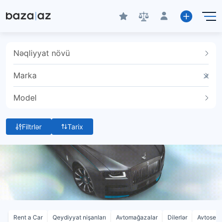
Nəqliyyat növü
Marka
Model
Filtrlər
Tarix
Rent a Car
Qeydiyyat nişanları
Avtomağazalar
Dilerlər
Avtoservi