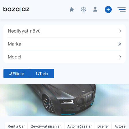
Nəqliyyat növü
Marka
Model
Filtrlər
Tarix
Rent a Car
Qeydiyyat nişanları
Avtomağazalar
Dilerlər
Avtoservi