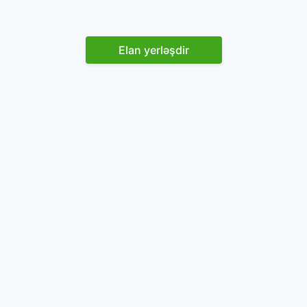
Elan yerləşdir
Reklam yerləşdirin
İstifadəçi razılaşması və Qaydaları
Onlayn avtomobil platforması.
Avtomobillərin alqı-satqısı və icarəsi.
info@baza.az
+994 50 200 09 20
“Global Technologies Azerbaijan” MMC
VÖEN: 1405916871