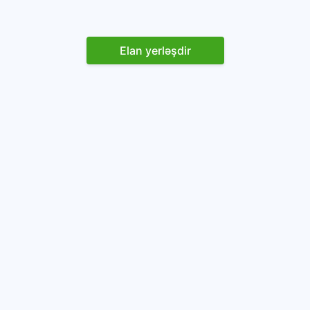
Elan yerləşdir
Reklam yerləşdirin
İstifadəçi razılaşması və Qaydaları
Onlayn avtomobil platforması.
Avtomobillərin alqı-satqısı və icarəsi.
info@baza.az
+994 50 200 09 20
“Global Technologies Azerbaijan” MMC
VÖEN: 1405916871