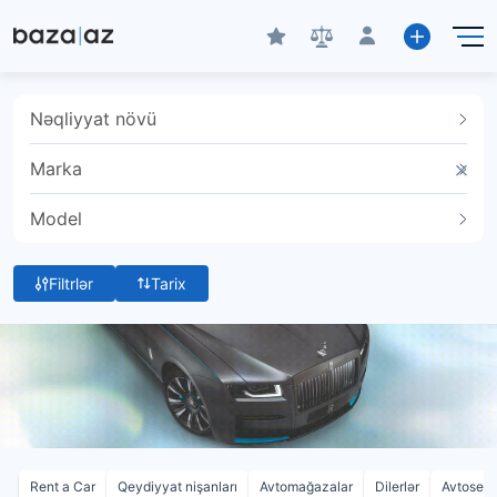
Nəqliyyat növü
Marka
Model
Filtrlər
Tarix
Rent a Car
Qeydiyyat nişanları
Avtomağazalar
Dilerlər
Avtoservi