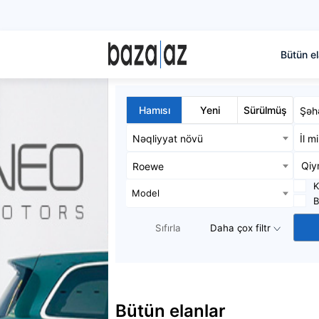
Bütün el
Hamısı
Yeni
Sürülmüş
Şəh
Nəqliyyat növü
İl m
Roewe
K
Model
B
Sıfırla
Daha çox filtr
Bütün elanlar