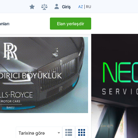
Giriş
AZ
RU
Elan yerləşdir
nları
Tarixinə görə