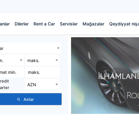
anlar
Dilerlər
Rent a Car
Servislər
Mağazalar
Qeydiyyat nişa
ər
in.
maks.
redit
AZN
arter
Axtar