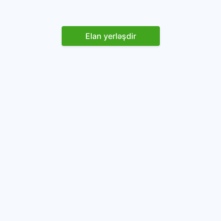
Elan yerləşdir
Reklam yerləşdirin
İstifadəçi razılaşması və Qaydaları
Onlayn avtomobil platforması.
Avtomobillərin alqı-satqısı və icarəsi.
info@baza.az
+994 50 200 09 20
“Global Technologies Azerbaijan” MMC
VÖEN: 1405916871