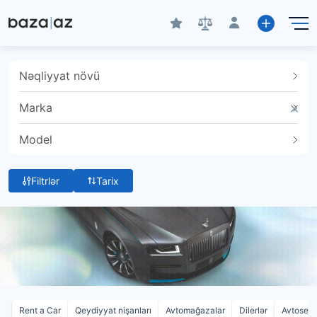
Nəqliyyat növü
Marka
Model
Filtrlər
Tarix
Rent a Car
Qeydiyyat nişanları
Avtomağazalar
Dilerlər
Avtoservi