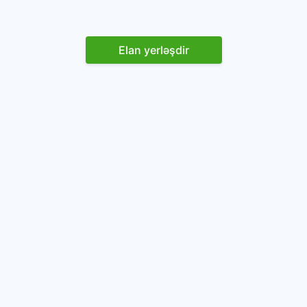
Elan yerləşdir
Reklam yerləşdirin
İstifadəçi razılaşması və Qaydaları
Onlayn avtomobil platforması.
Avtomobillərin alqı-satqısı və icarəsi.
info@baza.az
+994 50 200 09 20
“Global Technologies Azerbaijan” MMC
VÖEN: 1405916871