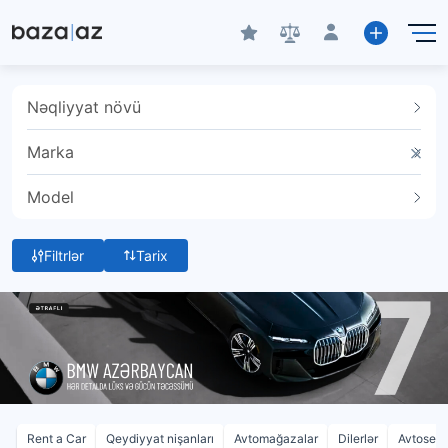
Nəqliyyat növü
Marka
Model
Filtrlər
Tarix
Rent a Car
Qeydiyyat nişanları
Avtomağazalar
Dilerlər
Avtoservi