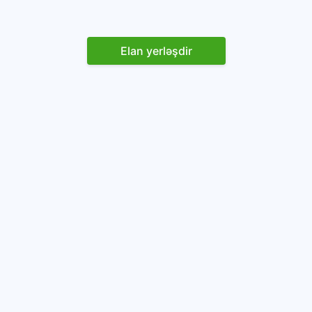
Elan yerləşdir
Reklam yerləşdirin
İstifadəçi razılaşması və Qaydaları
Onlayn avtomobil platforması.
Avtomobillərin alqı-satqısı və icarəsi.
info@baza.az
+994 50 200 09 20
“Global Technologies Azerbaijan” MMC
VÖEN: 1405916871