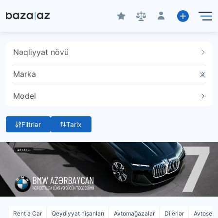
Nəqliyyat növü
Marka
Model
Filtrlər
Tarix
Rent a Car
Qeydiyyat nişanları
Avtomağazalar
Dilerlər
Avtoservi