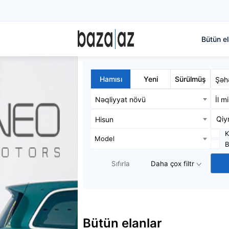
Bütün el
Hamısı
Yeni
Sürülmüş
Şəh
Nəqliyyat növü
İl m
Hisun
K
Model
B
Sıfırla
Daha çox filtr
Bütün elanlar