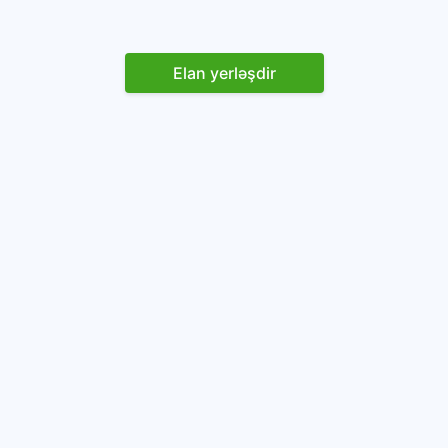
Elan yerləşdir
Reklam yerləşdirin
İstifadəçi razılaşması və Qaydaları
Onlayn avtomobil platforması.
Avtomobillərin alqı-satqısı və icarəsi.
info@baza.az
+994 50 200 09 20
“Global Technologies Azerbaijan” MMC
VÖEN: 1405916871