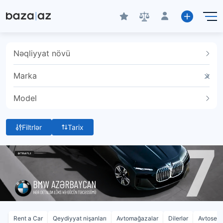
Nəqliyyat növü
Marka
Model
Filtrlər
Tarix
Rent a Car
Qeydiyyat nişanları
Avtomağazalar
Dilerlər
Avtoservi