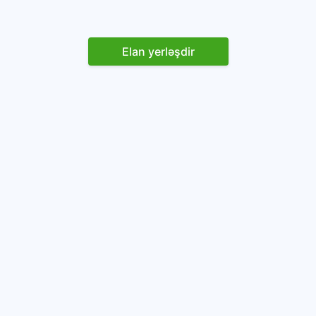
Elan yerləşdir
Reklam yerləşdirin
İstifadəçi razılaşması və Qaydaları
Onlayn avtomobil platforması.
Avtomobillərin alqı-satqısı və icarəsi.
info@baza.az
+994 50 200 09 20
“Global Technologies Azerbaijan” MMC
VÖEN: 1405916871