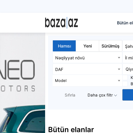
Bütün el
Hamısı
Yeni
Sürülmüş
Şəh
Nəqliyyat növü
İl m
DAF
K
Model
B
Sıfırla
Daha çox filtr
Bütün elanlar