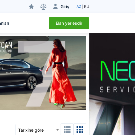
Giriş
AZ
RU
Elan yerləşdir
nları
Tarixinə görə