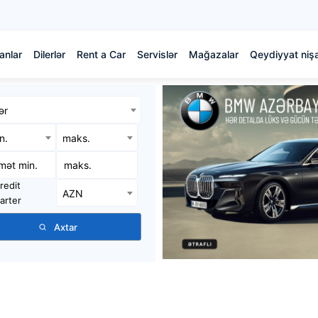
anlar
Dilerlər
Rent a Car
Servislər
Mağazalar
Qeydiyyat nişa
ər
in.
maks.
redit
AZN
arter
Axtar