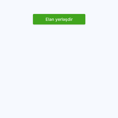
Elan yerləşdir
Reklam yerləşdirin
İstifadəçi razılaşması və Qaydaları
Onlayn avtomobil platforması.
Avtomobillərin alqı-satqısı və icarəsi.
info@baza.az
+994 50 200 09 20
“Global Technologies Azerbaijan” MMC
VÖEN: 1405916871