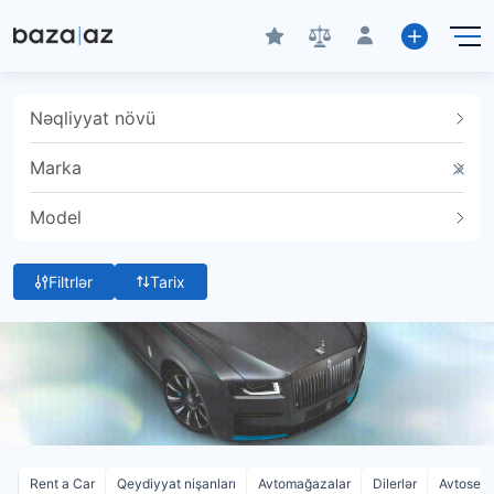
Nəqliyyat növü
Marka
Model
Filtrlər
Tarix
Rent a Car
Qeydiyyat nişanları
Avtomağazalar
Dilerlər
Avtoservi