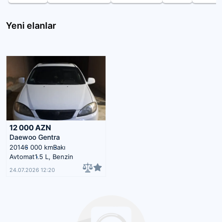
Yeni elanlar
12 000
AZN
Daewoo Gentra
2014
6 000 km
Bakı
Avtomat
1.5 L, Benzin
24.07.2026 12:20