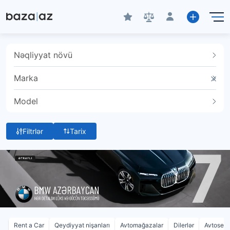
Nəqliyyat növü
Marka
Model
Filtrlər
Tarix
Rent a Car
Qeydiyyat nişanları
Avtomağazalar
Dilerlər
Avtoservi