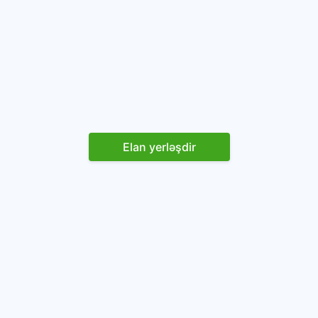
Elan yerləşdir
Reklam yerləşdirin
İstifadəçi razılaşması və Qaydaları
Onlayn avtomobil platforması.
Avtomobillərin alqı-satqısı və icarəsi.
info@baza.az