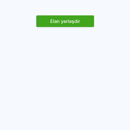
Elan yerləşdir
Reklam yerləşdirin
İstifadəçi razılaşması və Qaydaları
Onlayn avtomobil platforması.
Avtomobillərin alqı-satqısı və icarəsi.
info@baza.az
+994 50 200 09 20
“Global Technologies Azerbaijan” MMC
VÖEN: 1405916871