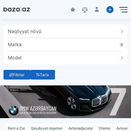
Nəqliyyat növü
Marka
Model
Filtrlər
Tarix
Rent a Car
Qeydiyyat nişanları
Avtomağazalar
Dilerlər
Avtoservi