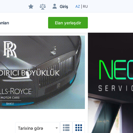
Giriş
AZ
RU
Elan yerləşdir
nları
Tarixinə görə