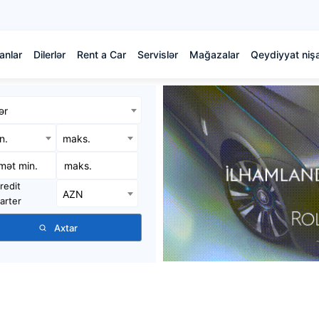
anlar
Dilerlər
Rent a Car
Servislər
Mağazalar
Qeydiyyat nişa
ər
in.
maks.
redit
AZN
arter
Axtar