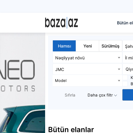
Bütün el
Hamısı
Yeni
Sürülmüş
Şəh
Nəqliyyat növü
İl m
JMC
K
Model
B
Sıfırla
Daha çox filtr
Bütün elanlar