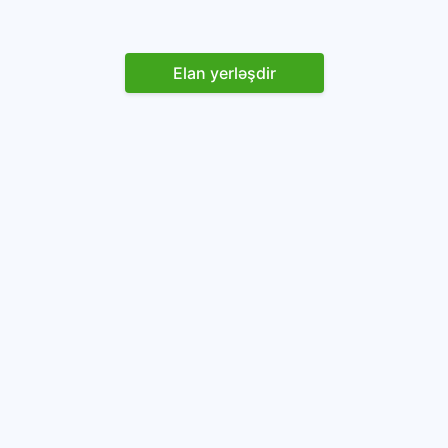
Elan yerləşdir
Reklam yerləşdirin
İstifadəçi razılaşması və Qaydaları
Onlayn avtomobil platforması.
Avtomobillərin alqı-satqısı və icarəsi.
info@baza.az
+994 50 200 09 20
“Global Technologies Azerbaijan” MMC
VÖEN: 1405916871