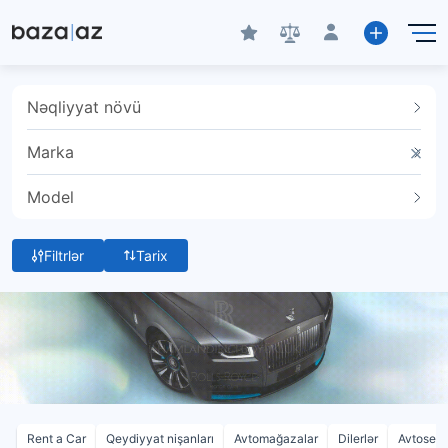
Nəqliyyat növü
Marka
Model
Filtrlər
Tarix
Rent a Car
Qeydiyyat nişanları
Avtomağazalar
Dilerlər
Avtoservi